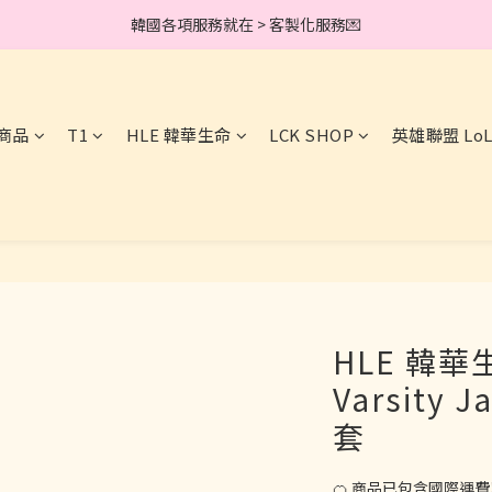
加入會員完成綁定就送 30元購物金 .ᐟ
加入會員完成綁定就送 30元購物金 .ᐟ
商品
T1
HLE 韓華生命
LCK SHOP
英雄聯盟 Lo
HLE 韓華生
Varsity
套
🍊 商品已包含國際運