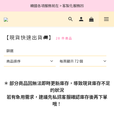
加入會員完成綁定就送 30元購物金 .ᐟ
韓國各項服務就在 > 客製化服務💌
加入會員完成綁定就送 30元購物金 .ᐟ
【現貨快速出貨🚚】
28 件商品
套
篩選
用
篩
選
商品排序
每頁顯示 72 個
(0/20)
品
＊ 部分商品因無法即時更新庫存，導致現貨庫存不足
牌
的狀況
T1
若有急用需求，建議先私訊客服確認庫存後再下單
(23)
哦！
價格