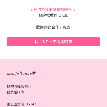
﹛提供各種網站報價服務 ﹜
品牌推薦也 OK👌🏻
⁛ 歡迎各式合作 / 商談 ⁛
快 LINE 一下肉魚吧 💌
𝑚𝑒𝑎𝑡𝑓𝑖𝑠ℎ 𝑠𝑡𝑜𝑟𝑒💗
購物流程及須知
隱私權政策
肚肚圓滾滾 61234217