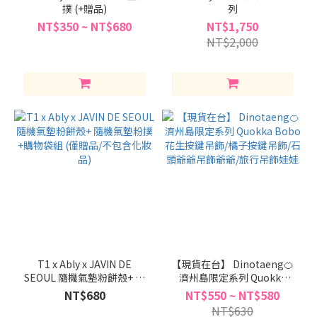
撲 (+贈品)
列
NT$350 ~ NT$680
NT$1,750
NT$2,000
T1 x Ably x JAVIN DE
【現貨在台】 Dinotaeng🍊
SEOUL 隨機氣墊粉餅殼+ 隨
濟州島限定系列 Quokka
機氣墊粉撲+購物袋組 (僅贈
Bobo 花生按鍵吊飾/橘子按
NT$680
NT$550 ~ NT$580
品/不包含化妝品)
鍵吊飾/石頭爺爺吊飾爺爺/旅
NT$630