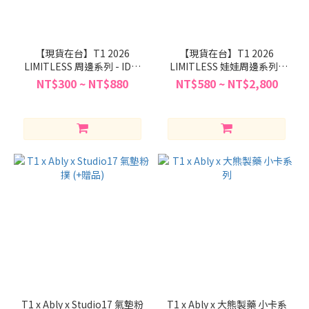
【現貨在台】T1 2026
【現貨在台】T1 2026
LIMITLESS 周邊系列 - ID證
LIMITLESS 娃娃周邊系列 -
件照選手吊飾/手機支架/金屬
20cm娃娃/人形海星體吊
NT$300 ~ NT$880
NT$580 ~ NT$2,800
徽章/金屬隊服吊飾/鐵盒貼
飾/20cm娃娃專用鞋子
紙/掛布
T1 x Ably x Studio17 氣墊粉
T1 x Ably x 大熊製藥 小卡系