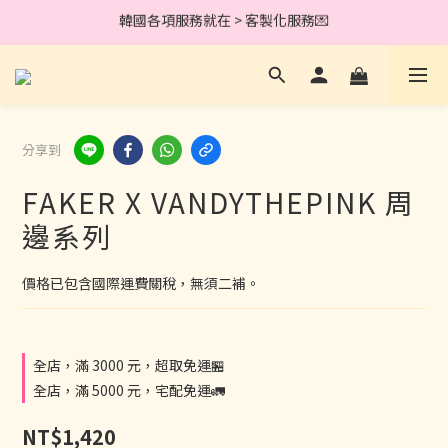
加入會員完成綁定就送 30元購物金 .ᐟ
加入會員完成綁定就送 30元購物金 .ᐟ
任何問題皆可私訊我們的官方LINE(@117popln)💖
韓國各項服務就在 > 客製化服務💌
分享到
加入會員完成綁定就送 30元購物金 .ᐟ
FAKER X VANDYTHEPINK 周
邊系列
價格已包含國際運費關稅，無須二補。
全店，滿 3000 元，超取免運🏪
全店，滿 5000 元，宅配免運🚛
NT$1,420