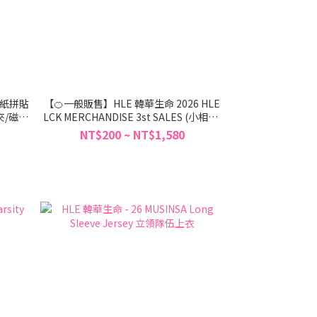
 貼紙拼貼
【🍊一般販售】HLE 韓華生命 2026 HLE
夾/磁吸
LCK MERCHANDISE 3st SALES (小相機/
壓克力相機卡套/購物袋)
NT$200 ~ NT$1,580