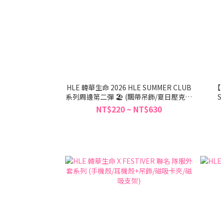
HLE 韓華生命 2026 HLE SUMMER CLUB
【
系列周邊第二彈 🏖️ (飄帶吊飾/夏日壓克力
吊飾/涼感毛巾/環保袋/貼紙)
NT$220 ~ NT$630