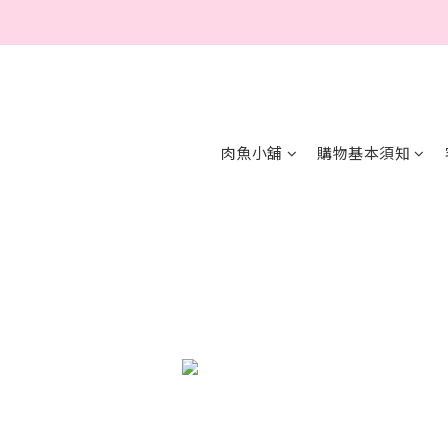
肉魚小舖
購物基本須知