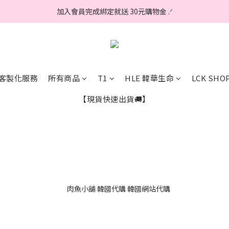
加入會員完成綁定就送 30元購物金 .ᐟ
加入會員完成綁定就送 30元購物金 .ᐟ
任何問題皆可私訊我們的官方LINE(@117popln)💖
韓國各項服務就在 > 客製化服務💌
客製化服務
所有商品
T1
HLE 韓華生命
LCK SHO
加入會員完成綁定就送 30元購物金 .ᐟ
【現貨快速出貨🚚】