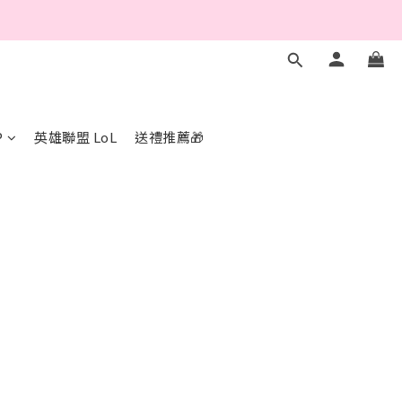
P
英雄聯盟 LoL
送禮推薦🎁